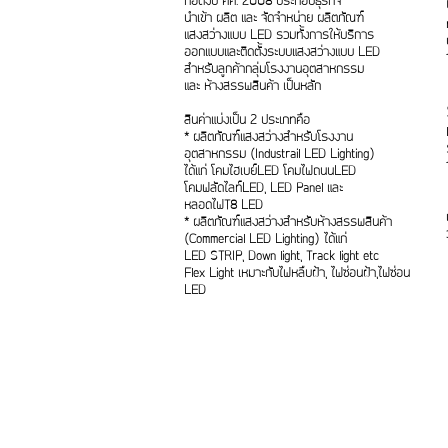
ก่อตั้งปี คศ. 2008 ประกอบธุรกิจ
นำเข้า ผลิต และ จัดจำหน่าย ผลิตภัณฑ์
แสงสว่างแบบ LED รวมทั้งการให้บริการ
ออกแบบและติดตั้งระบบแสงสว่างแบบ LED
สำหรับลูกค้ากลุ่มโรงงานอุตสาหกรรม
และ ห้างสรรพสินค้า เป็นหลัก
สินค่าแบ่งเป็น 2 ประเภทคือ
* ผลิตภัณฑ์แสงสว่างสำหรับโรงงาน
อุตสาหกรรม (Industrail LED Lighting)
ได้แก่ โคมไฮเบย์LED โคมไฟถนนLED
โคมฟลัดไลท์LED, LED Panel และ
หลอดไฟT8 LED
* ผลิตภัณฑ์แสงสว่างสำหรับห้างสรรพสินค้า
(Commercial LED Lighting) ได้แก่
LED STRIP, Down light, Track light etc
Flex Light เหมาะกับไฟหลืบฝ้า, ไฟซ่อนฝ้า,ไฟซ่อน
LED