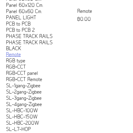
Panel 60x120 Cm.
Remote
Panel 60x60 Cm.
PANEL LIGHT
ราคา
฿0.00
PCB to PCB
PCB to PCB 2
PHASE TRACK RAILS
PHASE TRACK RAILS
BLACK
Remote
RGB type
RGB+CCT
RGB+CCT panel
RGB+CCT Remote
SL-1gang-Zigbee
SL-2gang-Zigbee
SL-3gang-Zigbee
SL-4gang-Zigbee
SL-HBC-100W
SL-HBC-150W
SL-HBC-200W
SL-L7-HOP