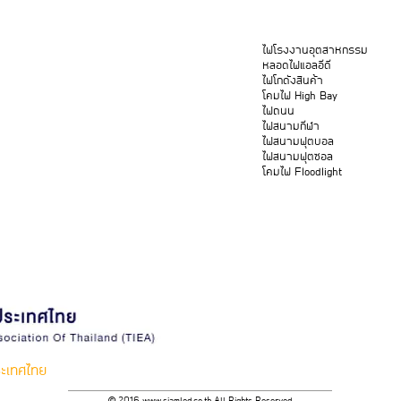
ไฟโรงงานอุตสาหกรรม
หลอดไฟแอลอีดี
ไฟโกดังสินค้า
โคมไฟ High Bay
ไฟถนน
ไฟสนามกีฬา
ไฟสนามฟุตบอล
ไฟสนามฟุตซอล
โคมไฟ Floodlight
ะเทศไทย