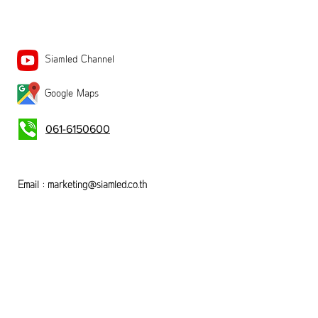
Siamled Channel
Google Maps
061-6150600
Email :
marketing@siamled.co.th