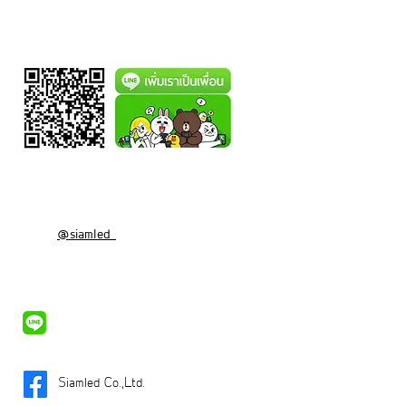
@siamled
Siamled Co.,Ltd.