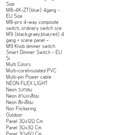
Size
M8-4K-ZT(blue) 4gang -
EU Size
M8-pro 4-way composite
switch, ordinary switch sce
M9 (black,graey,blue,red) 4
gang + scene panel -
M9 Knob dimmer switch
Smart Dimmer Switch - EU
Si
Multi Colors
Multi-coreInsulated PVC
Multi-pin Power cable
NEON FLEX LIGHT
Neon วงกลม
Neon สามเหลี่ยม
Neon สี่เหลี่ยม
Non Flickering
Outdoor
Panel 30x120 Cm.
Panel 30x30 Cm.
Panel 30x60 Cm.