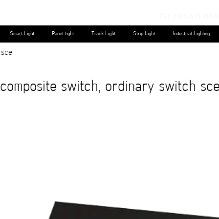
TEL.061-615-060
Smart Light
Panel light
Track Light
Strip Light
Industrial Lighting
 sce
omposite switch, ordinary switch sc