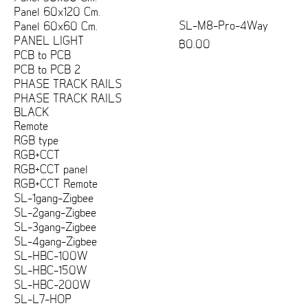
Panel 60x120 Cm.
SL-M8-Pro-4Way
Panel 60x60 Cm.
PANEL LIGHT
ราคา
฿0.00
PCB to PCB
PCB to PCB 2
PHASE TRACK RAILS
PHASE TRACK RAILS
BLACK
Remote
RGB type
RGB+CCT
RGB+CCT panel
RGB+CCT Remote
SL-1gang-Zigbee
SL-2gang-Zigbee
SL-3gang-Zigbee
SL-4gang-Zigbee
SL-HBC-100W
SL-HBC-150W
SL-HBC-200W
SL-L7-HOP