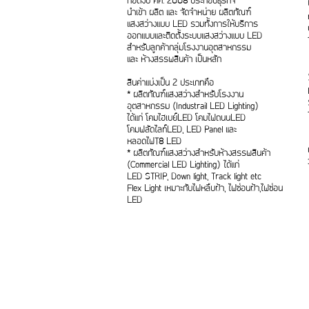
ก่อตั้งปี คศ. 2008 ประกอบธุรกิจ
นำเข้า ผลิต และ จัดจำหน่าย ผลิตภัณฑ์
แสงสว่างแบบ LED รวมทั้งการให้บริการ
ออกแบบและติดตั้งระบบแสงสว่างแบบ LED
สำหรับลูกค้ากลุ่มโรงงานอุตสาหกรรม
และ ห้างสรรพสินค้า เป็นหลัก
สินค่าแบ่งเป็น 2 ประเภทคือ
* ผลิตภัณฑ์แสงสว่างสำหรับโรงงาน
อุตสาหกรรม (Industrail LED Lighting)
ได้แก่ โคมไฮเบย์LED โคมไฟถนนLED
โคมฟลัดไลท์LED, LED Panel และ
หลอดไฟT8 LED
* ผลิตภัณฑ์แสงสว่างสำหรับห้างสรรพสินค้า
(Commercial LED Lighting) ได้แก่
LED STRIP, Down light, Track light etc
Flex Light เหมาะกับไฟหลืบฝ้า, ไฟซ่อนฝ้า,ไฟซ่อน
LED