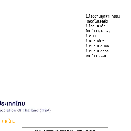
ไฟโรงงานอุตสาหกรรม
หลอดไฟแอลอีดี
ไฟโกดังสินค้า
โคมไฟ High Bay
ไฟถนน
ไฟสนามกีฬา
ไฟสนามฟุตบอล
ไฟสนามฟุตซอล
โคมไฟ Floodlight
ะเทศไทย