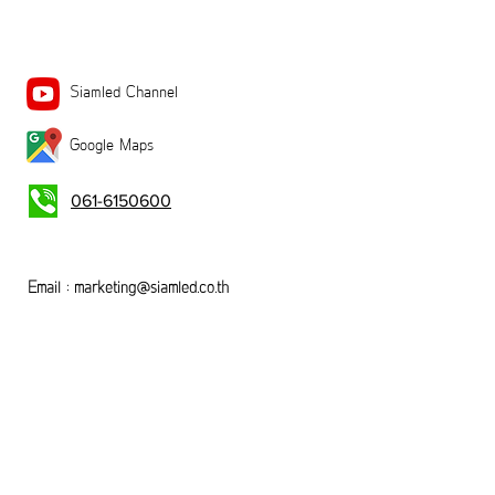
Siamled Channel
Google Maps
061-6150600
Email :
marketing@siamled.co.th