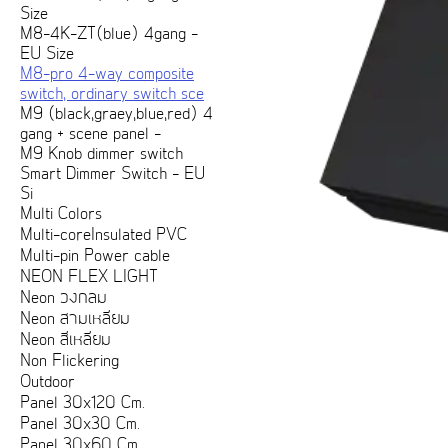
Size
M8-4K-ZT(blue) 4gang -
EU Size
M8-pro 4-way composite
switch, ordinary switch sce
M9 (black,graey,blue,red) 4
gang + scene panel -
M9 Knob dimmer switch
Smart Dimmer Switch - EU
Si
Multi Colors
Multi-coreInsulated PVC
Multi-pin Power cable
NEON FLEX LIGHT
Neon วงกลม
Neon สามเหลี่ยม
Neon สี่เหลี่ยม
Non Flickering
Outdoor
Panel 30x120 Cm.
Panel 30x30 Cm.
Panel 30x60 Cm.