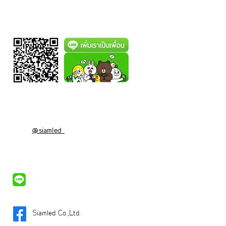
@siamled
Siamled Co.,Ltd.