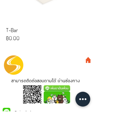
T-Bar
ราคา
฿0.00
สามารถติดต่อสอบถามได้ ผ่านช่องทาง
@siamled
Siamled Co.,Ltd.