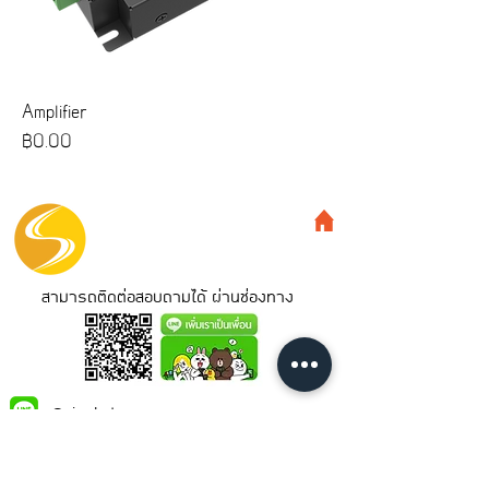
Amplifier
ราคา
฿0.00
สามารถติดต่อสอบถามได้ ผ่านช่องทาง
@siamled
Siamled Co.,Ltd.