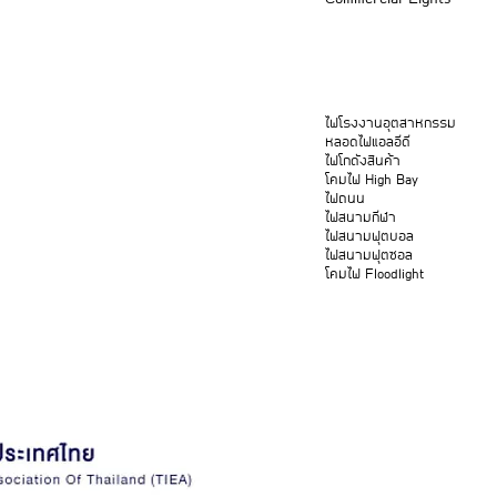
ไฟโรงงานอุตสาหกรรม
หลอดไฟแอลอีดี
ไฟโกดังสินค้า
โคมไฟ High Bay
ไฟถนน
ไฟสนามกีฬา
ไฟสนามฟุตบอล
ไฟสนามฟุตซอล
โคมไฟ Floodlight