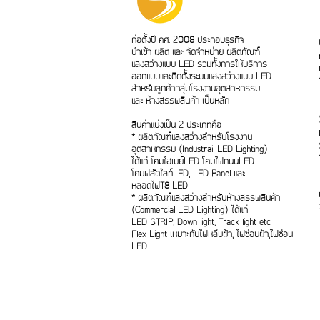
ก่อตั้งปี คศ. 2008 ประกอบธุรกิจ
นำเข้า ผลิต และ จัดจำหน่าย ผลิตภัณฑ์
แสงสว่างแบบ LED รวมทั้งการให้บริการ
ออกแบบและติดตั้งระบบแสงสว่างแบบ LED
สำหรับลูกค้ากลุ่มโรงงานอุตสาหกรรม
และ ห้างสรรพสินค้า เป็นหลัก
สินค่าแบ่งเป็น 2 ประเภทคือ
* ผลิตภัณฑ์แสงสว่างสำหรับโรงงาน
อุตสาหกรรม (Industrail LED Lighting)
ได้แก่ โคมไฮเบย์LED โคมไฟถนนLED
โคมฟลัดไลท์LED, LED Panel และ
หลอดไฟT8 LED
* ผลิตภัณฑ์แสงสว่างสำหรับห้างสรรพสินค้า
(Commercial LED Lighting) ได้แก่
LED STRIP, Down light, Track light etc
Flex Light เหมาะกับไฟหลืบฝ้า, ไฟซ่อนฝ้า,ไฟซ่อน
LED