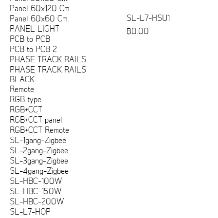
Panel 60x120 Cm.
SL-L7-HSU1
Panel 60x60 Cm.
PANEL LIGHT
ราคา
฿0.00
PCB to PCB
PCB to PCB 2
PHASE TRACK RAILS
PHASE TRACK RAILS
BLACK
Remote
RGB type
RGB+CCT
RGB+CCT panel
RGB+CCT Remote
SL-1gang-Zigbee
SL-2gang-Zigbee
SL-3gang-Zigbee
SL-4gang-Zigbee
SL-HBC-100W
SL-HBC-150W
SL-HBC-200W
SL-L7-HOP