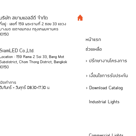
บริษัท สยามแอลอีดี จำกัด
ที่อยู่ : เลขที่ 159 พระรามที่ 2 ซอย 33 แขวง
บางมด เขตจอมทอง กรุงเทพมหานคร
10150
หน้าแรก
ช่วยเหลือ
SiamLED Co.,Ltd.
Location : 159 Rama 2 Soi 33, Bang Mot
> ปรึกษางานโครงการ
Subdistrict, Chom Thong District, Bangkok
10150
> เงื่อนไขการรับประกัน
เปิดทำการ
> Download Catalog
วันจันทร์ - วันศุกร์ 08.30-17.30 น.
Industrial Lights
Commercial Lights