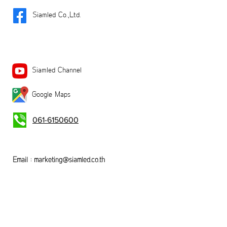
Siamled Co.,Ltd.
Siamled Channel
Google Maps
061-6150600
Email :
marketing@siamled.co.th