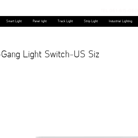
TEL.061-615-060
Smart Light
Panel light
Track Light
Strip Light
Industrial Lighting
-Gang Light Switch-US Siz