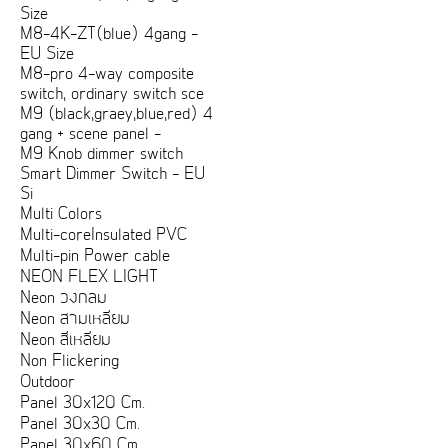
Size
M8-4K-ZT(blue) 4gang -
EU Size
M8-pro 4-way composite
switch, ordinary switch sce
M9 (black,graey,blue,red) 4
gang + scene panel -
M9 Knob dimmer switch
Smart Dimmer Switch - EU
Si
Multi Colors
Multi-coreInsulated PVC
Multi-pin Power cable
NEON FLEX LIGHT
Neon วงกลม
Neon สามเหลี่ยม
Neon สี่เหลี่ยม
Non Flickering
Outdoor
Panel 30x120 Cm.
Panel 30x30 Cm.
Panel 30x60 Cm.