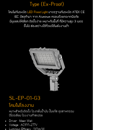
Type (Ex-Proof)
โคมไฟกันระเบิด
LED Flood Light
มาตรฐานกันระเบิด ATEX CE
IEC วัสดุทำมา จาก Aluminum ครอบด้วยกระจกนิรภัย
มีมุมแสงให้เลือก ติดตั้งง่าย เหมาะกับพื้นที่ ที่มีความสูง 3 เมตร
ขึ้นไป ส่องสว่างได้ทั่วแต่ใช้พลังงานต่ำ
SL-EP-01-G3
โคมไฟโรงงาน
หมาะสําหรับติดตั้ง โรงกลั่นน้ำมัน ปั๊มแก๊ส อุตสาหกรรม
ปิโตรเลียม โรงงานทำสเปรย
Driver : Mean Well
Voltage : AC100-277V
Luminous Efficacy : 130lm/W