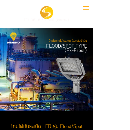
TEL.061-615-0600 (คุณเวฟ)
โคมไฟติดตั้งใรงงาน โรงกลั่นน้ำมัน
FLOOD/SPOT TYPE
(Ex-Proof)
โคมไฟกันระเบิด LED รุ่น Flood/Spot