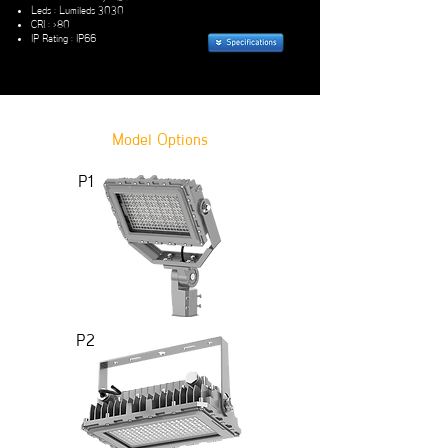
Leds : Lumileds 3030
CRI : >80
IP Rating : IP66
Model Options
P1
P2