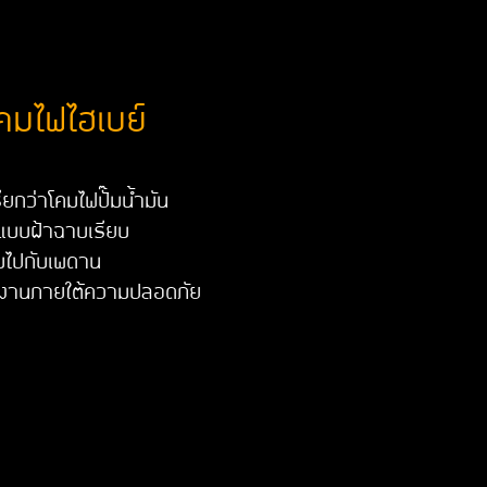
คมไฟไฮเบย์
ียกว่าโคมไฟปั๊มน้ำมัน
็นแบบฝ้าฉาบเรียบ
ยบไปกับเพดาน
ังงานภายใต้ความปลอดภัย