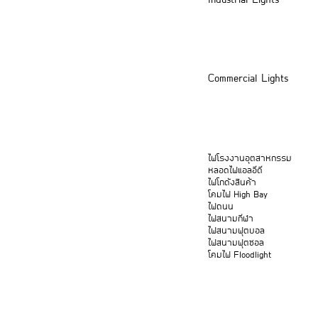
Industrial Lights
Commercial Lights
ไฟโรงงานอุตสาหกรรม
หลอดไฟแอลอีดี
ไฟโกดังสินค้า
โคมไฟ High Bay
ไฟถนน
ไฟสนามกีฬา
ไฟสนามฟุตบอล
ไฟสนามฟุตซอล
โคมไฟ Floodlight