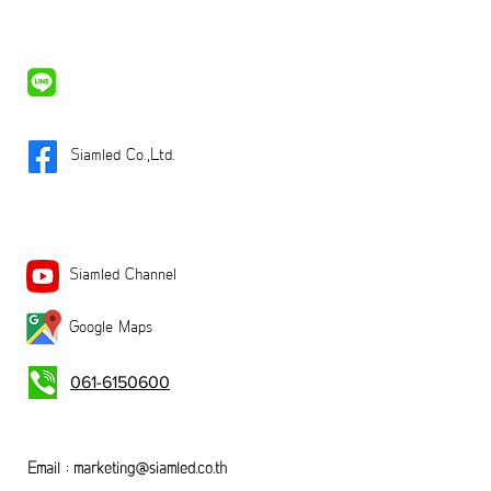
Siamled Co.,Ltd.
Siamled Channel
Google Maps
061-6150600
Email :
marketing@siamled.co.th