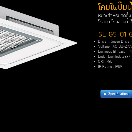
โคมไฟปั๊มน
หมาะสําหรับติดตั้
โรงยิม โรงงานทั่ว
SL-GS-01-
Driver : Sosen Driver
Voltage : AC100-277
Luminous Efficacy : 
Leds : Lumileds 2835
CRI : >80
IP Rating : IP65