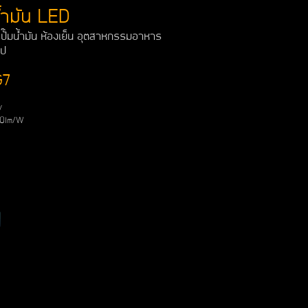
้ำมัน LED
ง ปั๊มน้ำมัน ห้องเย็น อุตสาหกรรมอาหาร
ไป
G7
V
140lm/W