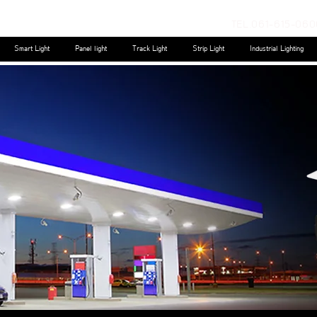
TEL.061-615-060
Smart Light
Panel light
Track Light
Strip Light
Industrial Lighting