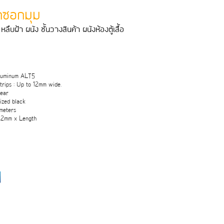
ุกซอกมุม
หลืบฝา ผนัง ชั้นวางสินคา ผนังหองตูเสื้อ
Aluminum ALT5
rips : Up to 12mm wide.
lear
dized black
 meters
8.2mm x Length