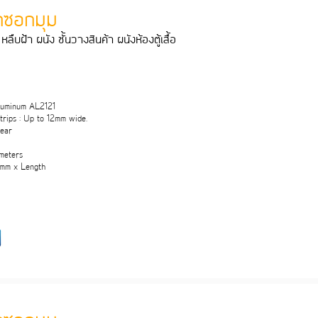
ุกซอกมุม
หลืบฝา ผนัง ชั้นวางสินคา ผนังหองตูเสื้อ
Aluminum AL2121
rips : Up to 12mm wide.
lear
 meters
1mm x Length