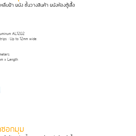
หลืบฝา ผนัง ชั้นวางสินคา ผนังหองตูเสื้อ
Aluminum AL1202
rips : Up to 12mm wide.
meters
mm x Length
ุกซอกมุม