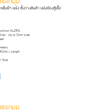
ุกซอกมุม
หลืบฝา ผนัง ชั้นวางสินคา ผนังหองตูเสื้อ
Aluminum AL2810
rips : Up to 12mm wide.
lear
 meters
 8.2mm x Length
 / Glue
ุกซอกมุม