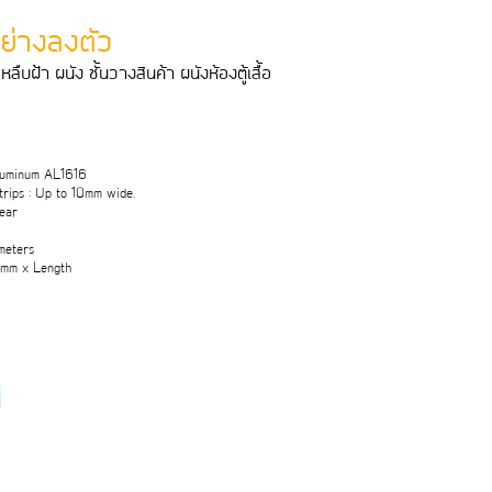
อย่างลงตัว
หลืบฝา ผนัง ชั้นวางสินคา ผนังหองตูเสื้อ
Aluminum AL1616
rips : Up to 10mm wide.
lear
meters
6mm x Length