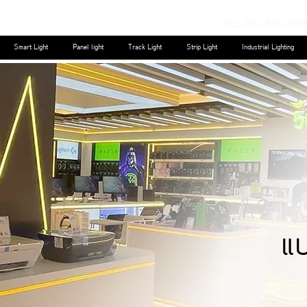
TEL.061-615-060
Smart Light
Panel light
Track Light
Strip Light
Industrial Lighting
แ